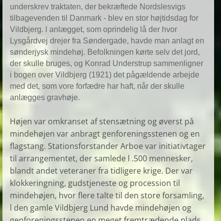
underskrev traktaten, der bekræftede Nordslesvigs 
tilbagevenden til Danmark - blev en stor højtidsdag for 
Vildbjerg. l anlægget, som oprindelig lå der hvor 
Lysgårdvej drejer fra Søndergade, havde man anlagt en 
sønderjysk mindehøj. Befolkningen kørte selv det jord, 
der skulle bruges, og Konrad Understrup sammenligner 
i bogen over Vildbjerg (1921) det pågældende arbejde 
med det, som vore forfædre har haft, når der skulle 
anlægges gravhøje.
Højen var omkranset af stensætning og øverst på
mindehøjen var anbragt genforeningsstenen og en
flagstang. Stationsforstander Arboe var initiativtager
til arrangementet, der samlede l .500 mennesker,
blandt andet veteraner fra tidligere krige. Der var
klokkeringning, gudstjeneste og procession til
mindehøjen, hvor flere talte til den store forsamling,
l den gamle Vildbjerg Lund havde mindehøjen og
genforeningsstenen en meget fremtrædende plads.