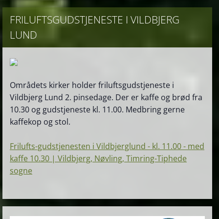
FRILUFTSGUDSTJENESTE I VILDBJERG
LUND
Områdets kirker holder friluftsgudstjeneste i
Vildbjerg Lund 2. pinsedage. Der er kaffe og brød fra
10.30 og gudstjeneste kl. 11.00. Medbring gerne
kaffekop og stol.
Frilufts-gudstjenesten i Vildbjerglund - kl. 11.00 - med
kaffe 10.30 | Vildbjerg, Nøvling, Timring-Tiphede
sogne