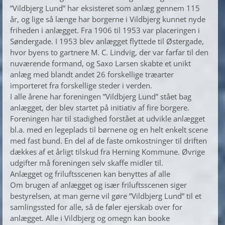
”Vildbjerg Lund” har eksisteret som anlæg gennem 115
år, og lige så længe har borgerne i Vildbjerg kunnet nyde
friheden i anlægget. Fra 1906 til 1953 var placeringen i
Søndergade. I 1953 blev anlægget flyttede til Østergade,
hvor byens to gartnere M. C. Lindvig, der var farfar til den
nuværende formand, og Saxo Larsen skabte et unikt
anlæg med blandt andet 26 forskellige træarter
importeret fra forskellige steder i verden.
I alle årene har foreningen ”Vildbjerg Lund” stået bag
anlægget, der blev startet på initiativ af fire borgere.
Foreningen har til stadighed forstået at udvikle anlægget
bl.a. med en legeplads til børnene og en helt enkelt scene
med fast bund. En del af de faste omkostninger til driften
dækkes af et årligt tilskud fra Herning Kommune. Øvrige
udgifter må foreningen selv skaffe midler til.
Anlægget og friluftsscenen kan benyttes af alle
Om brugen af anlægget og især friluftsscenen siger
bestyrelsen, at man gerne vil gøre ”Vildbjerg Lund” til et
samlingssted for alle, så de føler ejerskab over for
anlægget. Alle i Vildbjerg og omegn kan booke