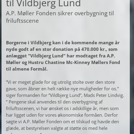
til Vildbjerg Lund
A.P. Møller Fonden sikrer overbygning til
friluftsscene
Borgerne i Vildbjerg kan i de kommende mange år
nyde godt af en stor donation på 470.000 kr., som
anlægget ”Vildbjerg Lund” har modtaget fra A.P.
Møller og Hustru Chastine Mc-Kinney Møllers Fond
til almene Formål.
”Vi er meget glade for og utrolig stolte over den store
gave, som åbner en helt række nye muligheder for os.”
siger formanden for ”Vildbjerg Lund”, Mads Peter Lindvig.
” Pengene skal anvendes til den overbygning af
friluftsscenen, vi har ønsket os i adskillige år, men som
har ligget uden for vores økonomiske formåen. Derfor
søgte vi A.P. Møller Fonden om et tilskud og havde den
glæde, at bestyrelsen valgte at støtte os med hele