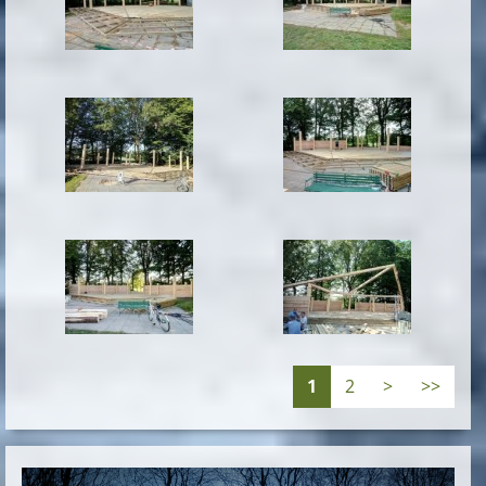
1
2
>
>>