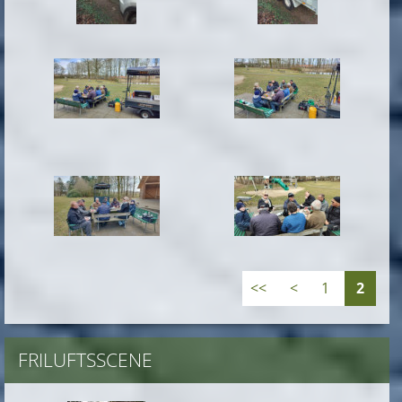
<<
<
1
2
FRILUFTSSCENE