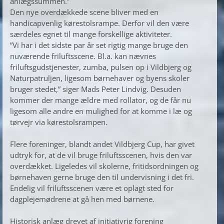
anlægssummen.”
Den nye overdækkede scene bliver med en
handicapvenlig kørestolsrampe. Derfor vil den være
særdeles egnet til mange forskellige aktiviteter.
”Vi har i det sidste par år set rigtig mange bruge den
nuværende friluftsscene. Bl.a. kan nævnes
friluftsgudstjenester, zumba, pulsen op i Vildbjerg og
Naturpatruljen, ligesom børnehaver og byens skoler
bruger stedet,” siger Mads Peter Lindvig. Desuden
kommer der mange ældre med rollator, og de får nu
ligesom alle andre en mulighed for at komme i læ og
tørvejr via kørestolsrampen.
Flere foreninger, blandt andet Vildbjerg Cup, har givet
udtryk for, at de vil bruge friluftsscenen, hvis den var
overdækket. Ligeledes vil skolerne, fritidsordningen og
børnehaven gerne bruge den til undervisning i det fri.
Endelig vil friluftsscenen være et oplagt sted for
dagplejemødrene at gå hen med børnene.
Historisk anlæg drevet af initiativrig forening