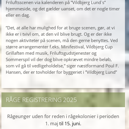
Friluftsscenen via kalenderen på ”Vildbjerg Lund`s”
hjemmeside, og det gælder uanset, om det er nogle timer
eller en dag.
”Det, at alle har mulighed for at bruge scenen, gør, at vi
ikke er i tvivl om, at den vil blive brugt. Og er der ikke
nogen aktiviteter på scenen, må den gerne benyttes. Ved
større arrangementer f.eks. Minifestival, Vildbjerg Cup
Grillaften med musik, Friluftsgudstjenester og
Sommerspil vil der dog blive opkrævet mindre beløb,
som vil gå til vedligeholdelse,” siger næstformand Poul F.
Hansen, der er tovholder for byggeriet i ”Vildbjerg Lund”
RÅGE REGISTRERING 2025
Rågeunger uden for reden i rågekolonier i perioden
1. maj
til 15. juni.