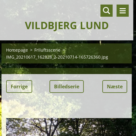
VILDBJERG LUND
Homepage
>
Friluftsscene
>
IMG_20210617_162828_2-20210714-165726360.jpg
Forrige
Billedserie
Næste