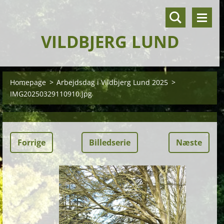
VILDBJERG LUND
Homepage
>
Arbejdsdag i Vildbjerg Lund 2025
>
IMG20250329110910.jpg
Forrige
Billedserie
Næste